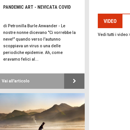
di Mir
PANDEMIC ART - NEVICATA COVID
Mio nonno, salva
russi
VIDEO
Storie
di Petronilla Burle Anwander - Le
Macchine di gue
nostre nonne dicevano "Ci vorrebbe la
Vedi tutti i video
neve!" quando verso l'autunno
scoppiava un virus o una delle
Turismo in Mini
periodiche epidemie. Ah, come
Puglia - Tra storia
eravamo felici al...
Castione, sotto 
del castagno
Vai all'articolo
Emilio Isgrò, il
cancellatore
ARTE
Come difendere 
dal sole
Protegger