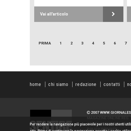
Vai all'articolo
PRIMA
1
2
3
4
5
6
7
home
chi siamo
redazione
contatti
n
2007 WWW.GIORNALES
MAGAZINE ONLINE REG. T
ADMIN/DIRETTORE RESPO
Per rendere la navigazione più piacevole per i nostri utenti uti
POLICY PRIVACY