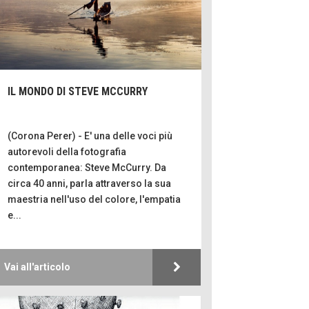
Hotels, B&B e
Ristoranti... 10 
Le nostre 
Bolzano: L'Eise
Boutique Hotel
Oasi
IL MONDO DI STEVE MCCURRY
Teodorico, sovr
illuminato
1500 anni d
(Corona Perer) - E' una delle voci più
Seconde case c
autorevoli della fotografia
le scelte degli it
contemporanea: Steve McCurry. Da
circa 40 anni, parla attraverso la sua
Trentodoc Festiv
maestria nell'uso del colore, l'empatia
bollicine di mon
e...
Grecia, le donne
Olympos
Vai all'articolo
Ecco come salvar
viaggio aereo