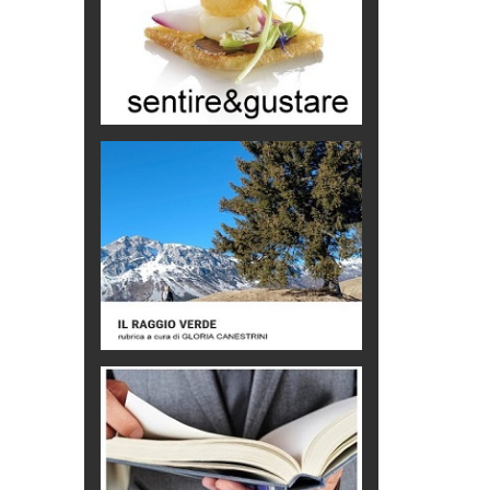
& lode
recensioni
nhut
 di piacere
ano
alla morte
ambiano
aliani
Trend
al,
tagna
eventi
 di
Viaggi
e il