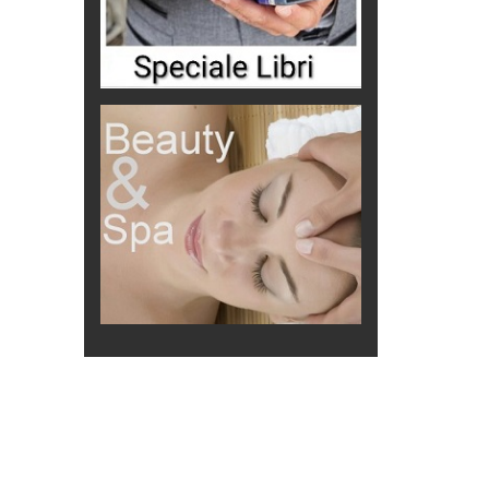
mprevisti...
a legge
ilenzio
r il futuro
 mare di
rari italiani
no della
elli italiani
to
di Maurizio
Federico
fendersi
ta B. Bono
to dai
...di storia