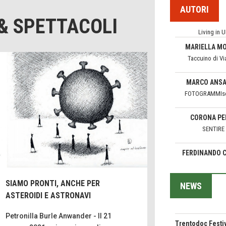
AUTORI
Come difendere 
MARIELLA M
& SPETTACOLI
dal sole
Taccuino di Vi
Protegger
Hotels, B&B e
MARCO ANSA
Ristoranti... 10 
FOTOGRAMMIso
Le nostre 
Bolzano: L'Eise
CORONA PE
Boutique Hotel
SENTIRE
Oasi
Teodorico, sovr
FERDINANDO 
illuminato
CamonPos
1500 anni d
Seconde case c
ISABELLA B
le scelte degli it
FEDRIGOT
Pensieri&Par
SIAMO PRONTI, ANCHE PER
NEWS
Trentodoc Festiv
GLORIA CANES
ASTEROIDI E ASTRONAVI
bollicine di mon
Il Raggio Ve
Petronilla Burle Anwander - Il 21
Grecia, le donne
PETRONIL