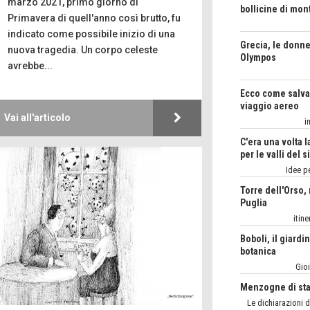
marzo 2021, primo giorno di
Olympos
Il Mondo di Pet
Primavera di quell'anno così brutto, fu
indicato come possibile inizio di una
Ecco come salvar
MARGHERI
nuova tragedia. Un corpo celeste
viaggio aereo
VITAGLIA
avrebbe...
Living in 
i
C'era una volta l
MARIELLA M
per le valli del s
Taccuino di Vi
Vai all'articolo
Idee pe
Torre dell'Orso,
MARCO ANSA
Puglia
FOTOGRAMMIso
itine
Boboli, il giardi
botanica
Gioi
Menzogne di sta
Le dichiarazioni 
Chi è, e come di
dallo scammer