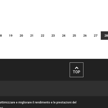
rra
Editoriale
era
 e recupero
8
19
20
21
22
23
24
25
26
27
28
il segno
Eventi
TOP
 ottimizzare e migliorare il rendimento e le prestazioni del