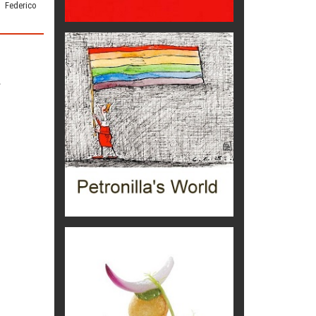
ta B. Bono
to dai
...di storia
rra
Editoriale
era
 e recupero
il segno
Eventi
 militante
la pelle
si, sempre