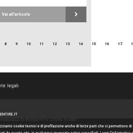
Macchine di gue
Vai all'articolo
Turismo in Mini
Puglia - Tra storia
8
9
10
11
12
13
14
15
16
17
1
Castione, sotto 
del castagno
ote legali
ENTIRE.IT
RIBUNALE DI ROVERETO N. 274/04.10.2007
NSABILE: CORONA PERER - ALL RIGHTS RESERVED
lizziamo cookie tecnici e di profilazione anche di terze parti che ci permettono di