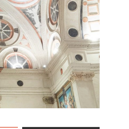
RER
CAMON
t
OSSI
TI
ole
TRINI
rde
LA
ronilla
TA
NO
UK
 militante