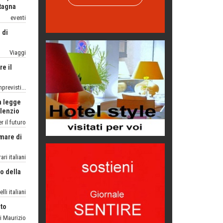
ronilla
Viaggi
e il
TA
NO
UK
mprevisti...
a legge
OROSI
ilenzio
aggio
r il futuro
 mare di
LONI
spesi
rari italiani
no della
elli italiani
to
di Maurizio
Federico
fendersi