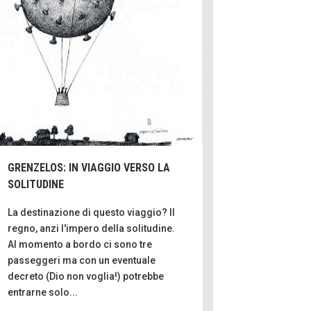
i
C'era una volta l
per le valli del s
Idee pe
Torre dell'Orso,
Puglia
itine
Boboli, il giardi
botanica
Gioi
GRENZELOS: IN VIAGGIO VERSO LA
Menzogne di sta
SOLITUDINE
Le dichiarazioni 
La destinazione di questo viaggio? Il
regno, anzi l'impero della solitudine.
Chi è, e come di
dallo scammer
Al momento a bordo ci sono tre
di Mir
passeggeri ma con un eventuale
decreto (Dio non voglia!) potrebbe
Mio nonno, salva
russi
entrarne solo...
Storie