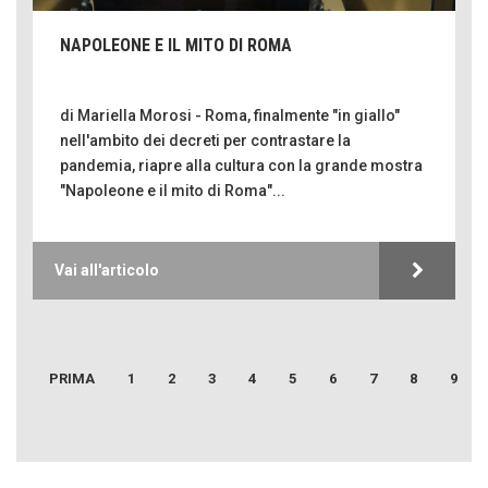
NAPOLEONE E IL MITO DI ROMA
di Mariella Morosi - Roma, finalmente "in giallo"
nell'ambito dei decreti per contrastare la
pandemia, riapre alla cultura con la grande mostra
"Napoleone e il mito di Roma"...
Come difendere la pelle dal sole
Proteggersi, sempre
Hotels, B&B e Ristoranti... 10 & lode
Vai all'articolo
Le nostre recensioni
Bolzano: L'Eisenhut Boutique Hotel
Oasi di piacere
PRIMA
1
2
3
4
5
6
7
8
9
Teodorico, sovrano illuminato
CORONA PERER
1500 anni dalla morte
SENTIRE
Seconde case cambiano le scelte degli italiani
FERDINANDO CAMON
Trend
CamonPost