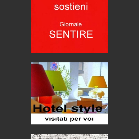
Torre dell'Orso, mare di Puglia
itinerari italiani
Boboli, il giardino della botanica
Gioielli italiani
Menzogne di stato
Le dichiarazioni di Maurizio Federico
Chi è, e come difendersi dallo scammer
di Mirta B. Bono
Mio nonno, salvato dai russi
Storie...di storia
Macchine di guerra
Editoriale
Turismo in Miniera
Puglia - Tra storia e recupero
Castione, sotto il segno del castagno