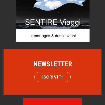
Le nostre recensioni
Bolzano: L'Eisenhut Boutique Hotel
Oasi di piacere
Teodorico, sovrano illuminato
1500 anni dalla morte
Seconde case cambiano le scelte degli italiani
Trend
Trentodoc Festival, bollicine di montagna
eventi
NEWSLETTER
Grecia, le donne di Olympos
Viaggi
ISCRIVITI
Ecco come salvare il viaggio aereo
imprevisti...
C'era una volta la legge per le valli del silenzio
Idee per il futuro