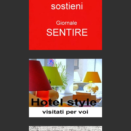
Pellegrino Artusi, sapienza in cucina
grandi italiani
Germinale-Monferrato Art Fest
Arte
Corsica: bella, selvaggia, naturale. E vicina
Destinazioni
Trentodoc Festival, bollicine di montagna
eventi
Grecia, le donne di Olympos
Viaggi
C'era una volta la legge per le valli del silenzio
Idee per il futuro
Torre dell'Orso, mare di Puglia
itinerari italiani