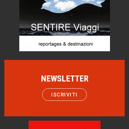
Come distingueremo il vero dal falso?
MARCO ANSALONI
intelligenza artificiale
FOTOGRAMMIsospesi
Agordino - Vacanze per la famiglia
Montagna italiana
Emilio Isgrò, il cancellatore
ARTE militante
Hotels, B&B e Ristoranti... 10 & lode
Le nostre recensioni
Bolzano: L'Eisenhut Boutique Hotel
NEWSLETTER
Oasi di piacere
Forte San Pellegrino e i sentieri della Grande Guerra
ISCRIVITI
Esperienze
Teodorico, sovrano illuminato
1500 anni dalla morte
Seconde case cambiano le scelte degli italiani
Trend