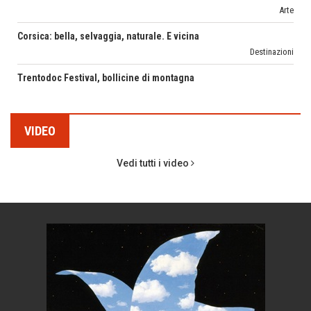
Trentodoc Festival, bollicine di montagna
CORONA PERER
eventi
SENTIRE
Grecia, le donne di Olympos
FERDINANDO CAMON
Viaggi
CamonPost
C'era una volta la legge per le valli del silenzio
ISABELLA BOSSI FEDRIGOTTI
Idee per il futuro
Pensieri&Parole
VIDEO
Torre dell'Orso, mare di Puglia
GLORIA CANESTRINI
itinerari italiani
Vedi tutti i video
Il Raggio Verde
Boboli, il giardino della botanica
PETRONILLA
Gioielli italiani
Il Mondo di Petronilla
Menzogne di stato
MARGHERITA VITAGLIANO
Le dichiarazioni di Maurizio Federico
Living in UK
Chi è, e come difendersi dallo scammer
MARIELLA MOROSI
di Mirta B. Bono
Taccuino di Viaggio