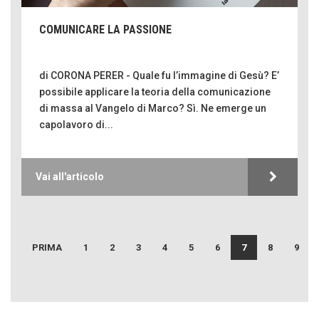
COMUNICARE LA PASSIONE
di CORONA PERER - Quale fu l’immagine di Gesù? E’
possibile applicare la teoria della comunicazione
di massa al Vangelo di Marco? Sì. Ne emerge un
capolavoro di...
Vai all'articolo
Come distingueremo il vero dal falso?
intelligenza artificiale
Agordino - Vacanze per la famiglia
PRIMA
1
2
3
4
5
6
7
8
9
Montagna italiana
Emilio Isgrò, il cancellatore
ARTE militante
Hotels, B&B e Ristoranti... 10 & lode