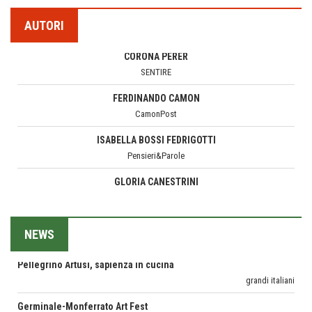
CORONA PERER
Le nostre recensioni
SENTIRE
AUTORI
Bolzano: L'Eisenhut Boutique Hotel
FERDINANDO CAMON
Oasi di piacere
CamonPost
Forte San Pellegrino e i sentieri della Grande Guerra
ISABELLA BOSSI FEDRIGOTTI
Esperienze
Pensieri&Parole
Teodorico, sovrano illuminato
GLORIA CANESTRINI
1500 anni dalla morte
Il Raggio Verde
Seconde case cambiano le scelte degli italiani
PETRONILLA
Trend
Il Mondo di Petronilla
Pellegrino Artusi, sapienza in cucina
MARGHERITA VITAGLIANO
grandi italiani
Living in UK
NEWS
Germinale-Monferrato Art Fest
MARIELLA MOROSI
Arte
Taccuino di Viaggio
Corsica: bella, selvaggia, naturale. E vicina
MARCO ANSALONI
Destinazioni
FOTOGRAMMIsospesi