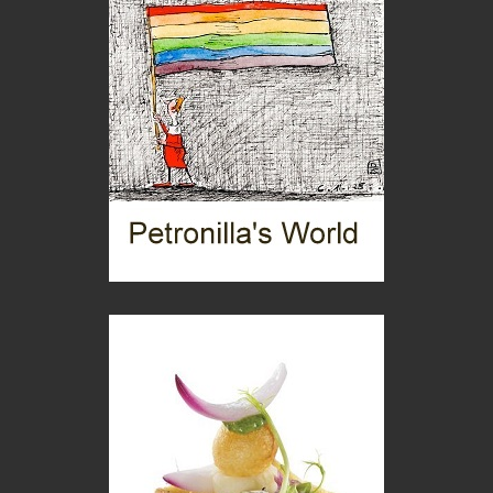
Boboli, il giardino della botanica
Gioielli italiani
Menzogne di stato
Le dichiarazioni di Maurizio Federico
Chi è, e come difendersi dallo scammer
di Mirta B. Bono