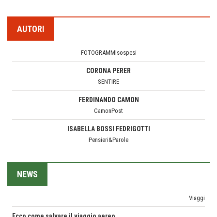
Hotels, B&B e Ristoranti... 10 & lode
Le nostre recensioni
AUTORI
Bolzano: L'Eisenhut Boutique Hotel
CORONA PERER
Oasi di piacere
SENTIRE
Teodorico, sovrano illuminato
FERDINANDO CAMON
1500 anni dalla morte
CamonPost
Seconde case cambiano le scelte degli italiani
ISABELLA BOSSI FEDRIGOTTI
Trend
Pensieri&Parole
Trentodoc Festival, bollicine di montagna
GLORIA CANESTRINI
eventi
Il Raggio Verde
Grecia, le donne di Olympos
PETRONILLA
Viaggi
Il Mondo di Petronilla
NEWS
Ecco come salvare il viaggio aereo
MARGHERITA VITAGLIANO
imprevisti...
Living in UK
C'era una volta la legge per le valli del silenzio
MARIELLA MOROSI