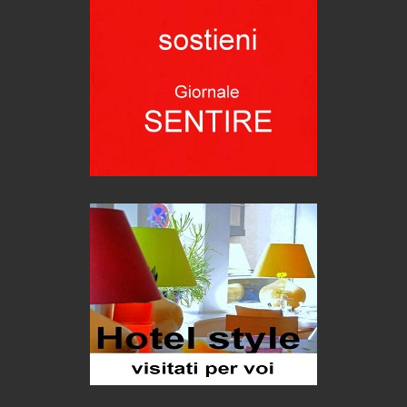
eventi
Grecia, le donne di Olympos
Viaggi
Ecco come salvare il viaggio aereo
imprevisti...
C'era una volta la legge per le valli del silenzio
Idee per il futuro
Torre dell'Orso, mare di Puglia
itinerari italiani
Boboli, il giardino della botanica
Gioielli italiani
Menzogne di stato
Le dichiarazioni di Maurizio Federico
Chi è, e come difendersi dallo scammer
di Mirta B. Bono