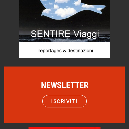
Castione, sotto il segno del castagno
MARIELLA MOROSI
Eventi
Taccuino di Viaggio
Emilio Isgrò, il cancellatore
MARCO ANSALONI
ARTE militante
FOTOGRAMMIsospesi
Come difendere la pelle dal sole
Proteggersi, sempre
Hotels, B&B e Ristoranti... 10 & lode
Le nostre recensioni
Bolzano: L'Eisenhut Boutique Hotel
Oasi di piacere
NEWSLETTER
Teodorico, sovrano illuminato
1500 anni dalla morte
ISCRIVITI
Seconde case cambiano le scelte degli italiani
Trend
Trentodoc Festival, bollicine di montagna