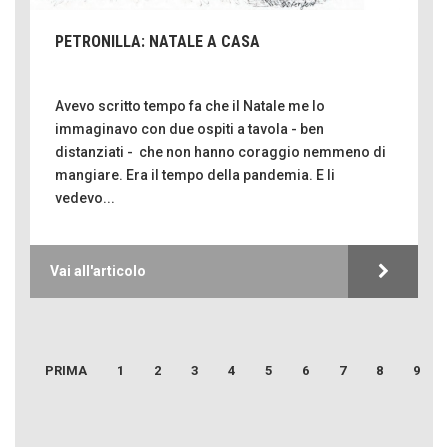
PETRONILLA: NATALE A CASA
Avevo scritto tempo fa che il Natale me lo
immaginavo con due ospiti a tavola - ben
distanziati - che non hanno coraggio nemmeno di
mangiare. Era il tempo della pandemia. E li
vedevo...
Vai all'articolo
Emilio Isgrò, il cancellatore
ARTE militante
PRIMA
1
2
3
4
5
6
7
8
9
Come difendere la pelle dal sole
Proteggersi, sempre