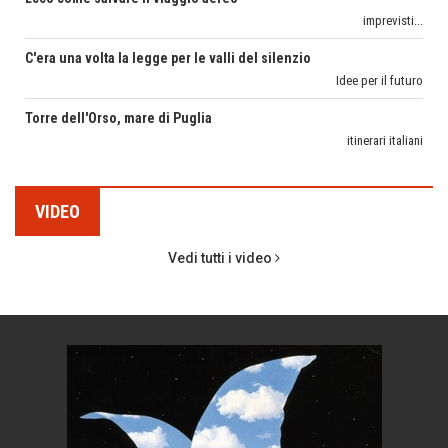
Idee per il futuro
Taccuino di Viaggio
Torre dell'Orso, mare di Puglia
MARCO ANSALONI
itinerari italiani
FOTOGRAMMIsospesi
Boboli, il giardino della botanica
CORONA PERER
Gioielli italiani
SENTIRE
Menzogne di stato
FERDINANDO CAMON
Le dichiarazioni di Maurizio Federico
CamonPost
VIDEO
Chi è, e come difendersi dallo scammer
ISABELLA BOSSI FEDRIGOTTI
di Mirta B. Bono
Pensieri&Parole
Vedi tutti i video
Mio nonno, salvato dai russi
GLORIA CANESTRINI
Storie...di storia
Il Raggio Verde
Macchine di guerra
PETRONILLA
Editoriale
Il Mondo di Petronilla
Turismo in Miniera
MARGHERITA VITAGLIANO
Puglia - Tra storia e recupero
Living in UK