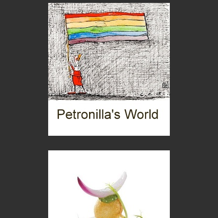
Mio nonno, salvato dai russi
Storie...di storia
Macchine di guerra
Editoriale
Turismo in Miniera
Puglia - Tra storia e recupero
Castione, sotto il segno del castagno
Eventi