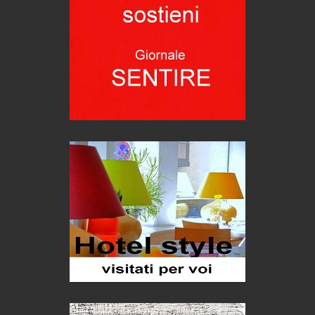
C'era una volta la legge per le valli del silenzio
Idee per il futuro
Torre dell'Orso, mare di Puglia
itinerari italiani
Boboli, il giardino della botanica
Gioielli italiani
Menzogne di stato
Le dichiarazioni di Maurizio Federico
Chi è, e come difendersi dallo scammer
di Mirta B. Bono
Mio nonno, salvato dai russi
Storie...di storia
Macchine di guerra
Editoriale