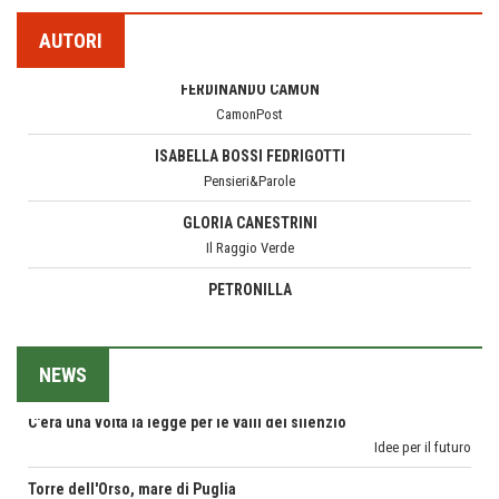
Teodorico, sovrano illuminato
FERDINANDO CAMON
1500 anni dalla morte
CamonPost
AUTORI
Seconde case cambiano le scelte degli italiani
ISABELLA BOSSI FEDRIGOTTI
Trend
Pensieri&Parole
Trentodoc Festival, bollicine di montagna
GLORIA CANESTRINI
eventi
Il Raggio Verde
Grecia, le donne di Olympos
PETRONILLA
Viaggi
Il Mondo di Petronilla
Ecco come salvare il viaggio aereo
MARGHERITA VITAGLIANO
imprevisti...
Living in UK
C'era una volta la legge per le valli del silenzio
MARIELLA MOROSI
Idee per il futuro
Taccuino di Viaggio
NEWS
Torre dell'Orso, mare di Puglia
MARCO ANSALONI
itinerari italiani
FOTOGRAMMIsospesi
Boboli, il giardino della botanica
CORONA PERER
Gioielli italiani
SENTIRE