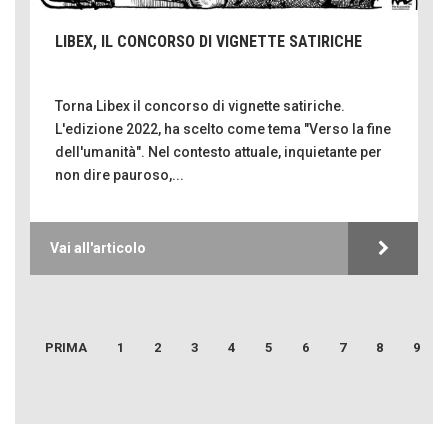
LIBEX, IL CONCORSO DI VIGNETTE SATIRICHE
Torna Libex il concorso di vignette satiriche.
L'edizione 2022, ha scelto come tema "Verso la fine
dell'umanità". Nel contesto attuale, inquietante per
non dire pauroso,...
Emilio Isgrò, il cancellatore
ARTE militante
Vai all'articolo
Come difendere la pelle dal sole
Proteggersi, sempre
Hotels, B&B e Ristoranti... 10 & lode
PRIMA
1
2
3
4
5
6
7
8
9
Le nostre recensioni
Bolzano: L'Eisenhut Boutique Hotel
CORONA PERER
Oasi di piacere
SENTIRE