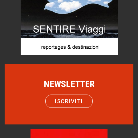
Come difendere la pelle dal sole
Proteggersi, sempre
Hotels, B&B e Ristoranti... 10 & lode
Le nostre recensioni
Bolzano: L'Eisenhut Boutique Hotel
Oasi di piacere
Teodorico, sovrano illuminato
1500 anni dalla morte
Seconde case cambiano le scelte degli italiani
NEWSLETTER
Trend
Trentodoc Festival, bollicine di montagna
ISCRIVITI
eventi
Grecia, le donne di Olympos
Viaggi
Ecco come salvare il viaggio aereo
imprevisti...