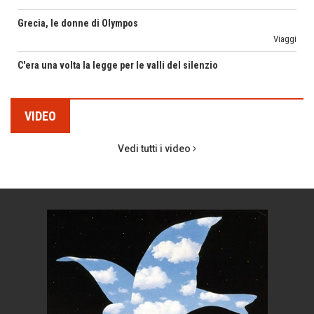
C'era una volta la legge per le valli del silenzio
ISABELLA BOSSI FEDRIGOTTI
Idee per il futuro
Pensieri&Parole
Torre dell'Orso, mare di Puglia
GLORIA CANESTRINI
itinerari italiani
Il Raggio Verde
Boboli, il giardino della botanica
PETRONILLA
Gioielli italiani
Il Mondo di Petronilla
VIDEO
Menzogne di stato
MARGHERITA VITAGLIANO
Vedi tutti i video
Le dichiarazioni di Maurizio Federico
Living in UK
Chi è, e come difendersi dallo scammer
MARIELLA MOROSI
di Mirta B. Bono
Taccuino di Viaggio
Come distingueremo il vero dal falso?
MARCO ANSALONI
intelligenza artificiale
FOTOGRAMMIsospesi
Agordino - Vacanze per la famiglia
Montagna italiana
Emilio Isgrò, il cancellatore