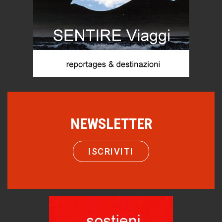
ARTE militante
Hotels, B&B e Ristoranti... 10 & lode
Le nostre recensioni
Bolzano: L'Eisenhut Boutique Hotel
Oasi di piacere
Forte San Pellegrino e i sentieri della Grande Guerra
Esperienze
Teodorico, sovrano illuminato
NEWSLETTER
1500 anni dalla morte
Seconde case cambiano le scelte degli italiani
ISCRIVITI
Trend
Pellegrino Artusi, sapienza in cucina
grandi italiani
Germinale-Monferrato Art Fest
Arte