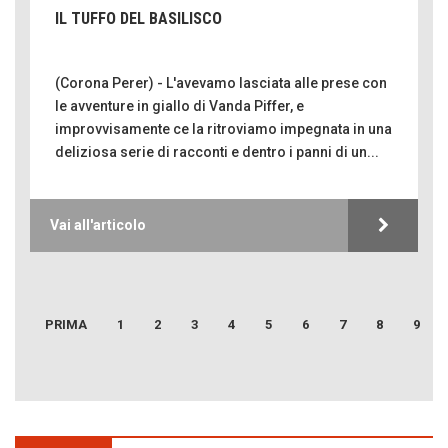
IL TUFFO DEL BASILISCO
(Corona Perer) - L'avevamo lasciata alle prese con
le avventure in giallo di Vanda Piffer, e
improvvisamente ce la ritroviamo impegnata in una
Come distingueremo il vero dal falso?
deliziosa serie di racconti e dentro i panni di un...
intelligenza artificiale
Agordino - Vacanze per la famiglia
Montagna italiana
Vai all'articolo
Emilio Isgrò, il cancellatore
ARTE militante
Hotels, B&B e Ristoranti... 10 & lode
CORONA PERER
PRIMA
1
2
3
4
5
6
7
8
9
Le nostre recensioni
SENTIRE
Bolzano: L'Eisenhut Boutique Hotel
FERDINANDO CAMON
Oasi di piacere
CamonPost
Forte San Pellegrino e i sentieri della Grande Guerra
ISABELLA BOSSI FEDRIGOTTI