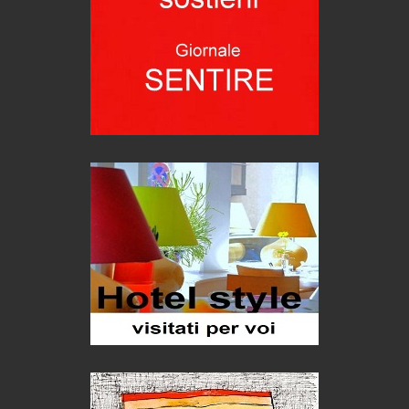
Corsica: bella, selvaggia, naturale. E vicina
Destinazioni
Trentodoc Festival, bollicine di montagna
eventi
Grecia, le donne di Olympos
Viaggi
C'era una volta la legge per le valli del silenzio
Idee per il futuro
Torre dell'Orso, mare di Puglia
itinerari italiani
Boboli, il giardino della botanica
Gioielli italiani
Menzogne di stato
Le dichiarazioni di Maurizio Federico
Chi è, e come difendersi dallo scammer