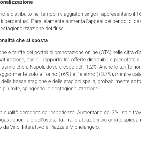
ionalizzazione
o e distribuito nel tempo: i viaggiatori singoli rappresentano il 
 punti percentuali. Parallelamente aumenta l’appeal dei periodi di b
stagionalizzazione dei flussi.
onalità che si sposta
ne e tariffe dei portali di prenotazione online (OTA) nelle città d’a
turazione, ossia il rapporto tra offerte disponibili e prenotate su
lia tranne che a Napoli, dove cresce del +1,2%. Anche le tariffe no
ggiormente solo a Torino (+6%) e Palermo (+3,7%), mentre cal
 della bassa stagione e delle stagioni spalla, probabilmente sott
ima più mite, spingendo la destagionalizzazione.
la qualità percepita dell’esperienza. Aumentano del 2% i solo trav
enogastronomia e dell’ospitalità. Tra le attrazioni più amate spicca
da Vinci Interattivo e Piazzale Michelangelo.