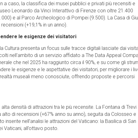
n a caso, la classifica dei musei pubblici e privati più recensiti e
 Museo Leonardo da Vinci Interattivo di Firenze con oltre 21.400
18.000) e al Parco Archeologico di Pompei (9.500). La Casa di Giul
i recensioni (+19,1% in un anno).
rendere le esigenze dei visitatori
 Cultura presenta un focus sulle tracce digitali lasciate dai visita
accolti nell'ambito di un servizio affidato a The Data Appeal Comp
erale che nel 2025 ha raggiunto circa il 90%, e su come gli stru
e le esigenze e le aspettative dei visitatori, per migliorare i livel
e realtà museali meno conosciute, offrendo proposte e percorsi
lta densità di attrazioni tra le più recensite. La Fontana di Trevi 
ù alto di recensioni (+67% anno su anno), seguita da Colosseo e
inserite nell’analisi le attrazioni del Vaticano: la Basilica di San
ei Vaticani, all’ottavo posto.