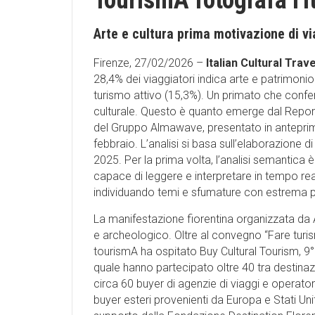
TourismA fotografa l'It
Arte e cultura prima motivazione di via
Firenze, 27/02/2026 –
Italian Cultural Trave
28,4% dei viaggiatori indica arte e patrimon
turismo attivo (15,3%). Un primato che confe
culturale. Questo è quanto emerge dal Report
del Gruppo Almawave, presentato in anteprim
febbraio. L’analisi si basa sull’elaborazione di c
2025. Per la prima volta, l’analisi semantica è
capace di leggere e interpretare in tempo reale
individuando temi e sfumature con estrema p
La manifestazione fiorentina organizzata da A
e archeologico. Oltre al convegno “Fare turis
tourismA ha ospitato Buy Cultural Tourism, 9
quale hanno partecipato oltre 40 tra destinaz
circa 60 buyer di agenzie di viaggi e operatori 
buyer esteri provenienti da Europa e Stati Un