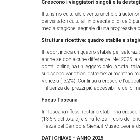
Crescono i viaggiatori singoli e la destag
Il turismo culturale diventa anche più autonom
dei visitatori culturali, in crescita di circa 3
media stagione, segnale di una progressiva de
Strutture ricettive: quadro stabile e stagi
Il report indica un quadro stabile per saturazio
anche se con alcune differenze. Nel 2025 la sa
portali online, ha un leggero calo in tutta Ita
subiscono variazioni estreme: aumentano ma
Venezia (-5,2%). Continua a crescere l’appeal
l’influenza dei prezzi più accessibili e del cl
Focus Toscana
In Toscana i flussi restano stabili ma cresce 
(13,5% del totale) e si rafforza il ruolo dell’
Piazza del Campo a Siena, il Museo Leonardo 
DATI CHIAVE – ANNO 2025