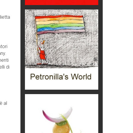
eventi
Grecia, le donne di Olympos
ietta
Viaggi
Ecco come salvare il viaggio
aereo
tori
imprevisti...
any.
C'era una volta la legge per le
menti
valli del silenzio
li di
Idee per il futuro
Torre dell'Orso, mare di Puglia
itinerari italiani
Boboli, il giardino della botanica
è al
Gioielli italiani
Menzogne di stato
Le dichiarazioni di Maurizio Federico