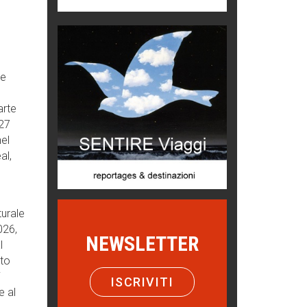
Menzogne di stato
Le dichiarazioni di Maurizio Federico
Chi è, e come difendersi dallo
 e
scammer
di Mirta B. Bono
arte
Mio nonno, salvato dai russi
 27
Storie...di storia
nel
al,
Macchine di guerra
Editoriale
turale
Turismo in Miniera
026,
Puglia - Tra storia e recupero
NEWSLETTER
l
ato
Castione, sotto il segno del
i
castagno
ISCRIVITI
e al
Eventi