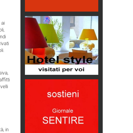
Emilio Isgrò, il cancellatore
ARTE militante
 ai
Come difendere la pelle dal sole
li,
Proteggersi, sempre
andi
ivati
Hotels, B&B e Ristoranti... 10 &
lode
li.
Le nostre recensioni
Bolzano: L'Eisenhut Boutique
Hotel
siva,
Oasi di piacere
ffitti
Teodorico, sovrano illuminato
velli
1500 anni dalla morte
Seconde case cambiano le scelte
degli italiani
Trend
e
Trentodoc Festival, bollicine di
à, in
montagna