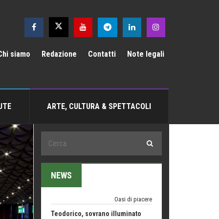
Emilio Isgrò, il cancellatore
Chi siamo
Redazione
Contatti
Note legali
ARTE militante
Come difendere la pelle dal sole
Proteggersi, sempre
UTE
ARTE, CULTURA & SPETTACOLI
Hotels, B&B e Ristoranti... 10 &
lode
Le nostre recensioni
Bolzano: L'Eisenhut Boutique
Hotel
Oasi di piacere
NEWS
Teodorico, sovrano illuminato
1500 anni dalla morte
Seconde case cambiano le scelte