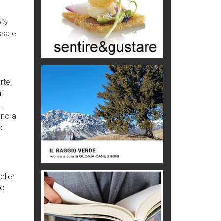
Chi è, e come difendersi dallo
scammer
16%
di Mirta B. Bono
assa e
Mio nonno, salvato dai russi
Storie...di storia
Macchine di guerra
rte,
Editoriale
i
n
Turismo in Miniera
ano a
Puglia - Tra storia e recupero
o
Castione, sotto il segno del
castagno
Eventi
eller
no