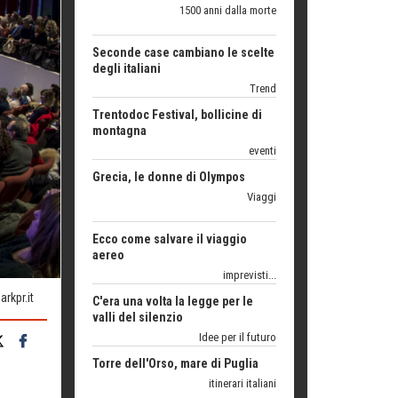
degli italiani
Trend
Trentodoc Festival, bollicine di
montagna
eventi
Grecia, le donne di Olympos
Viaggi
Ecco come salvare il viaggio
aereo
imprevisti...
C'era una volta la legge per le
valli del silenzio
Idee per il futuro
rkpr.it
Torre dell'Orso, mare di Puglia
itinerari italiani
Boboli, il giardino della botanica
Gioielli italiani