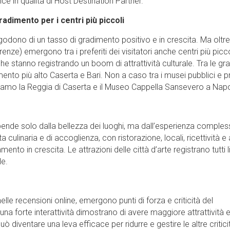
e in qualità di Host Destination Partner.
radimento per i centri più piccoli
 godono di un tasso di gradimento positivo e in crescita. Ma oltre
enze) emergono tra i preferiti dei visitatori anche centri più picco
che stanno registrando un boom di attrattività culturale. Tra le gr
mento più alto Caserta e Bari. Non a caso tra i musei pubblici e pr
roviamo la Reggia di Caserta e il Museo Cappella Sansevero a Napo
ipende solo dalla bellezza dei luoghi, ma dall’esperienza comples
ulinaria e di accoglienza, con ristorazione, locali, ricettività e a
to in crescita. Le attrazioni delle città d’arte registrano tutti li
le.
nelle recensioni online, emergono punti di forza e criticità del
una forte interattività dimostrano di avere maggiore attrattività 
uò diventare una leva efficace per ridurre e gestire le altre criticit