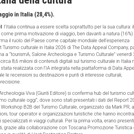
alia della cultura
ggio in Italia (28,4%).
l
: l’Italia continua a essere scelta soprattutto per la sua cultura: il
io come prima motivazione di viaggio, ben davanti a natura (16%)
rma il ruolo del Paese come capitale mondiale dell’esperienza
 Turismo culturale in Italia 2026 di The Data Appeal Company, p
a a “tourismA, Salone Archeologia e Turismo Culturale” venerdì
irca 8,6 milioni di contenuti digitali sul turismo culturale in Italia 
 stata realizzata con l’IA integrata nella piattaforma di Data Appe
 le recensioni su destinazioni e punti di interesse culturali,
recisione.
rcheologia Viva (Giunti Editore) si conferma hub del turismo cul
mo culturale oggi”, dove sono stati presentati i dati del Report 2
° Workshop B2B del Turismo Culturale, organizzato da Mark PR, a
ioni, tour operator e organizzazioni turistiche che hanno incontr
specializzati in viaggi culturali. Per la prima volta, erano present
iti, grazie alla collaborazione con Toscana Promozione Turistica 