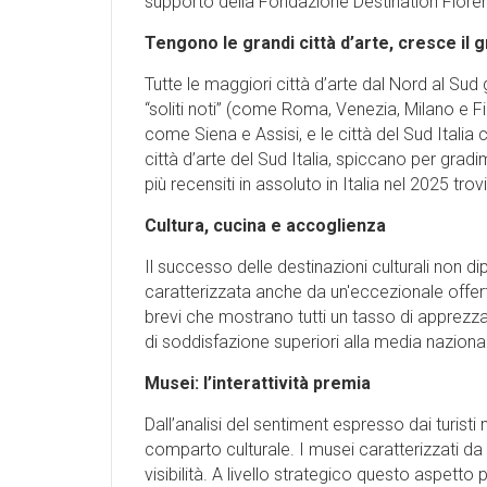
supporto della Fondazione Destination Florenc
Tengono le grandi città d’arte, cresce il g
Tutte le maggiori città d’arte dal Nord al Sud
“soliti noti” (come Roma, Venezia, Milano e Fir
come Siena e Assisi, e le città del Sud Italia 
città d’arte del Sud Italia, spiccano per gradi
più recensiti in assoluto in Italia nel 2025 t
Cultura, cucina e accoglienza
Il successo delle destinazioni culturali non d
caratterizzata anche da un'eccezionale offerta c
brevi che mostrano tutti un tasso di apprezzamen
di soddisfazione superiori alla media naziona
Musei: l’interattività premia
Dall’analisi del sentiment espresso dai turisti 
comparto culturale. I musei caratterizzati da 
visibilità. A livello strategico questo aspetto p