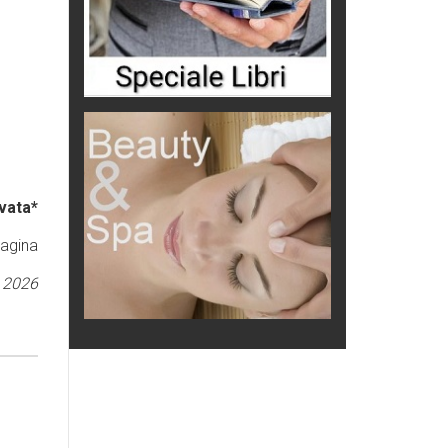
vata*
pagina
 2026